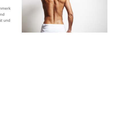
enmerk
und
ät und