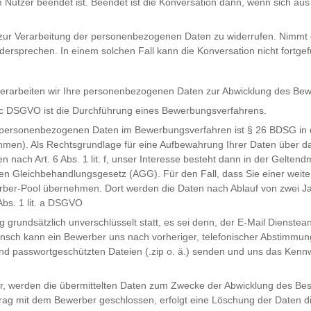
em Nutzer beendet ist. Beendet ist die Konversation dann, wenn sich a
ng zur Verarbeitung der personenbezogenen Daten zu widerrufen. Nimmt 
rsprechen. In einem solchen Fall kann die Konversation nicht fortgef
verarbeiten wir Ihre personenbezogenen Daten zur Abwicklung des Be
. c DSGVO ist die Durchführung eines Bewerbungsverfahrens.
 personenbezogenen Daten im Bewerbungsverfahren ist § 26 BDSG in 
hmen). Als Rechtsgrundlage für eine Aufbewahrung Ihrer Daten über 
 nach Art. 6 Abs. 1 lit. f, unser Interesse besteht dann in der Gelt
nen Gleichbehandlungsgesetz (AGG). Für den Fall, dass Sie einer we
ber-Pool übernehmen. Dort werden die Daten nach Ablauf von zwei Jah
Abs. 1 lit. a DSGVO
 grundsätzlich unverschlüsselt statt, es sei denn, der E-Mail Dienstea
sch kann ein Bewerber uns nach vorheriger, telefonischer Abstimmung 
d passwortgeschützten Dateien (.zip o. ä.) senden und uns das Kennw
er, werden die übermittelten Daten zum Zwecke der Abwicklung des Bes
rtrag mit dem Bewerber geschlossen, erfolgt eine Löschung der Daten 