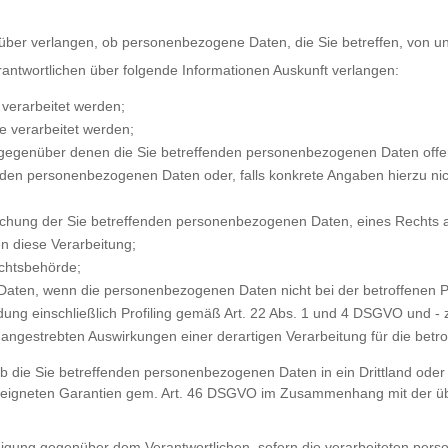
über verlangen, ob personenbezogene Daten, die Sie betreffen, von un
rantwortlichen über folgende Informationen Auskunft verlangen:
verarbeitet werden;
 verarbeitet werden;
gegenüber denen die Sie betreffenden personenbezogenen Daten offe
den personenbezogenen Daten oder, falls konkrete Angaben hierzu nicht
schung der Sie betreffenden personenbezogenen Daten, eines Rechts 
n diese Verarbeitung;
ichtsbehörde;
r Daten, wenn die personenbezogenen Daten nicht bei der betroffenen
ung einschließlich Profiling gemäß Art. 22 Abs. 1 und 4 DSGVO und - z
e angestrebten Auswirkungen einer derartigen Verarbeitung für die betr
b die Sie betreffenden personenbezogenen Daten in ein Drittland oder a
igneten Garantien gem. Art. 46 DSGVO im Zusammenhang mit der über
digung gegenüber dem Verantwortlichen, sofern die verarbeiteten perso