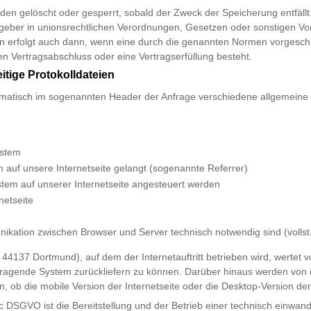
n gelöscht oder gesperrt, sobald der Zweck der Speicherung entfällt
ber in unionsrechtlichen Verordnungen, Gesetzen oder sonstigen Vorsc
erfolgt auch dann, wenn eine durch die genannten Normen vorgeschrie
en Vertragsabschluss oder eine Vertragserfüllung besteht.
itige Protokolldateien
matisch im sogenannten Header der Anfrage verschiedene allgemeine In
ystem
m auf unsere Internetseite gelangt (sogenannte Referrer)
stem auf unserer Internetseite angesteuert werden
netseite
nikation zwischen Browser und Server technisch notwendig sind (vollst.
137 Dortmund), auf dem der Internetauftritt betrieben wird, wertet v
fragende System zurückliefern zu können. Darüber hinaus werden von 
 ob die mobile Version der Internetseite oder die Desktop-Version der
 DSGVO ist die Bereitstellung und der Betrieb einer technisch einwandf