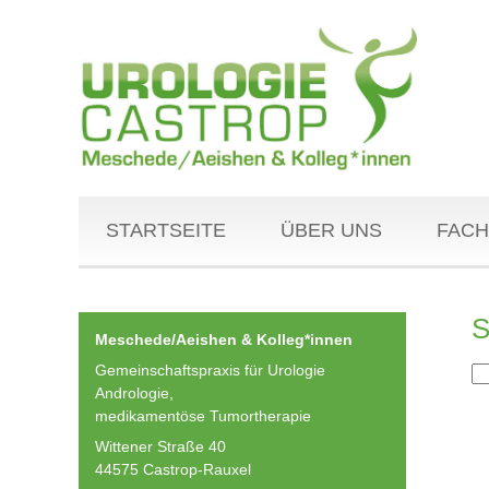
STARTSEITE
ÜBER UNS
FACH
S
Meschede/Aeishen & Kolleg*innen
Gemeinschaftspraxis für Urologie
Andrologie,
medikamentöse Tumortherapie
Wittener Straße 40
44575 Castrop-Rauxel