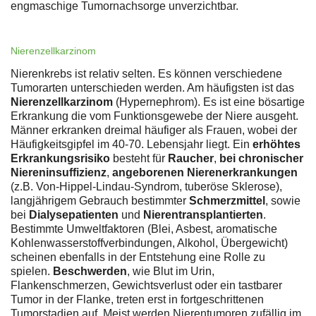
engmaschige Tumornachsorge unverzichtbar.
Nierenzellkarzinom
Nierenkrebs ist relativ selten. Es können verschiedene
Tumorarten unterschieden werden. Am häufigsten ist das
Nierenzellkarzinom
(Hypernephrom). Es ist eine bösartige
Erkrankung die vom Funktionsgewebe der Niere ausgeht.
Männer erkranken dreimal häufiger als Frauen, wobei der
Häufigkeitsgipfel im 40-70. Lebensjahr liegt. Ein
erhöhtes
Erkrankungsrisiko
besteht für
Raucher
,
bei chronischer
Niereninsuffizienz
,
angeborenen Nierenerkrankungen
(z.B. Von-Hippel-Lindau-Syndrom, tuberöse Sklerose),
langjährigem Gebrauch bestimmter
Schmerzmittel
, sowie
bei
Dialysepatienten
und
Nierentransplantierten
.
Bestimmte Umweltfaktoren (Blei, Asbest, aromatische
Kohlenwasserstoffverbindungen, Alkohol, Übergewicht)
scheinen ebenfalls in der Entstehung eine Rolle zu
spielen.
Beschwerden
, wie Blut im Urin,
Flankenschmerzen, Gewichtsverlust oder ein tastbarer
Tumor in der Flanke, treten erst in fortgeschrittenen
Tumorstadien auf. Meist werden Nierentumoren zufällig im