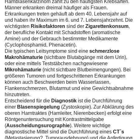
Harnblasenkarzinom zählt zu den häufigsten Krebsarten.
Männer erkranken dreimal häufiger als Frauen.
Erkrankungen treten gehäuft ab dem 40. Lebensjahr auf
und haben ihr Maximum im 6. und 7. Lebensjahrzehnt. Die
wichtigsten
Risikofaktoren
sind der
Zigarettenkonsum
,
der berufliche Kontakt mit Schadstoffen (aromatische
Amine) und der Gebrauch bestimmter Medikamente
(Cyclophosphamid, Phenacetin).
Die typischen Leitsymptome sind eine
schmerzlose
Makrohämaturie
(sichtbare Blutabgänge mit dem Urin),
oder eine mittels Teststäbchen nachgewiesene
Mikrohämaturie
(nicht sichtbare Blutbeimengungen). Bei
größeren Tumoren und fortgeschrittenen Erkrankungen
können auch Beschwerden beim Wasserlassen,
Flankenschmerzen, Blutarmut und eine Gewichtsabnahme
hinzutreten.
Entscheidend für die
Diagnostik
ist die Durchführung
einer
Blasenspiegelung
(Zystoskopie). Zur Abklärung des
oberen Harntraktes (Harnleiter, Nierenbecken) erfolgt eine
Röntgenuntersuchung mit Kontrastmittelgabe
(
Ausscheidungsurographie
). Weitere wichtige
diagnostische Mittel sind die Durchführung eines
CT`s
(Metastasierung?, Tumorausdehnung) und die Anfertigung