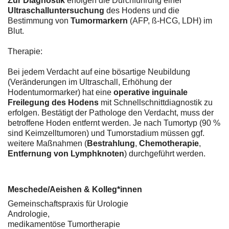
Zur Diagnostik
erfolgen die Durchführung einer
Ultraschalluntersuchung
des Hodens und die
Bestimmung von
Tumormarkern
(AFP, ß-HCG, LDH) im
Blut.
Therapie:
Bei jedem Verdacht auf eine bösartige Neubildung
(Veränderungen im Ultraschall, Erhöhung der
Hodentumormarker) hat eine
operative inguinale
Freilegung des Hodens
mit Schnellschnittdiagnostik zu
erfolgen. Bestätigt der Pathologe den Verdacht, muss der
betroffene Hoden entfernt werden. Je nach Tumortyp (90 %
sind Keimzelltumoren) und Tumorstadium müssen ggf.
weitere Maßnahmen (
Bestrahlung
,
Chemotherapie
,
Entfernung von Lymphknoten
) durchgeführt werden.
Meschede/Aeishen & Kolleg*innen
Gemeinschaftspraxis für Urologie
Andrologie,
medikamentöse Tumortherapie