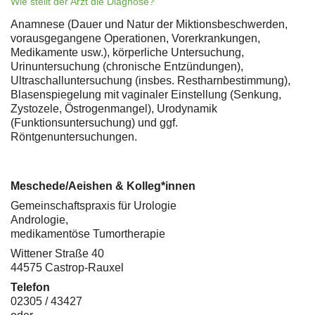
Wie stellt der Arzt die Diagnose?
Anamnese (Dauer und Natur der Miktionsbeschwerden,
vorausgegangene Operationen, Vorerkrankungen,
Medikamente usw.), körperliche Untersuchung,
Urinuntersuchung (chronische Entzündungen),
Ultraschalluntersuchung (insbes. Restharnbestimmung),
Blasenspiegelung mit vaginaler Einstellung (Senkung,
Zystozele, Östrogenmangel), Urodynamik
(Funktionsuntersuchung) und ggf.
Röntgenuntersuchungen.
Meschede/Aeishen & Kolleg*innen
Gemeinschaftspraxis für Urologie
Andrologie,
medikamentöse Tumortherapie
Wittener Straße 40
44575 Castrop-Rauxel
Telefon
02305 / 43427